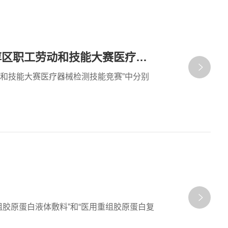
医检先锋 技耀高淳 思元医疗大放异彩——“2024年度高淳区职工劳动和技能大赛医疗器械检测技能竞赛”圆满落幕
劳动和技能大赛医疗器械检测技能竞赛”中分别
组胶原蛋白液体敷料”和“医用重组胶原蛋白复