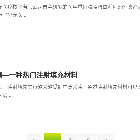
元医疗技术有限公司自主研发的医用重组胶原蛋白系列5个II类
了思元医...
糖—一种热门注射填充材料
展，注射填充美容越来越受到广泛关注。通过注射填充材料可以
...
<
1
2
3
>