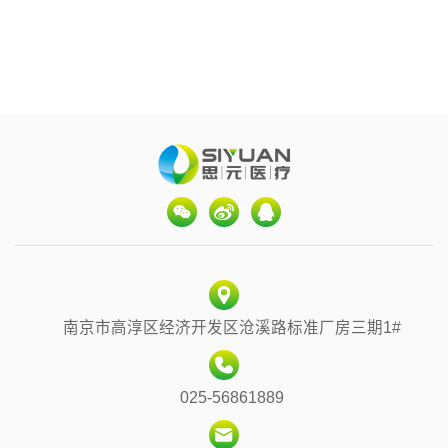
思元医疗研发的PEG-PCL共聚物冻干粉完成主文档登
记
2023-12-06
喜报——思元医疗5项II类医疗器械注册证获批
2023-11-30
交联葡聚糖—一种热门注射填充材料
南京市高淳区经济开发区沧溪路标准厂房三期1#
025-56861889